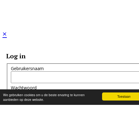
×
Log in
Gebruikersnaam
Wachtwoord
We gebruiken cookies om u de beste ervaring te kunnen
Toestaan
aanbieden op deze website.
Inloggen
Wachtwoord vergeten?
Gebruikersnaam vergeten?