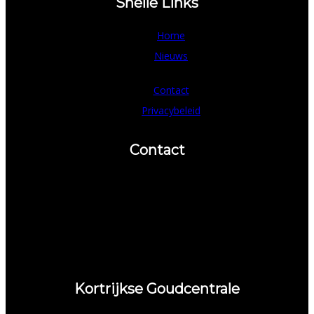
Snelle Links
Home
Nieuws
Contact
Privacybeleid
Contact
Telefoon
Fax
056 / 710283
056 / 726230
Kortrijkse Goudcentrale