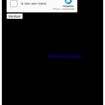
Verstuur
Contactgegevens
Adres:
Abelenstraat 21-23
B-8520 Kuurne
België
E-mailadres:
info@goudcentrale.be
Telefoonnummer:
056 / 71 02 83
Overige informatie:
Open:
09.00 tot 12.00 uur
14.00 tot 19.00 uur
Zaterdag gesloten om 18 uur
Gesloten:
dinsdag, zondag