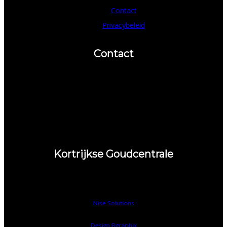
Contact
Privacybeleid
Contact
Telefoon
Fax
056 / 710283
056 / 726230
Kortrijkse Goudcentrale
Abelenstraat 21-23, B-8520 Kuurne
Created & Powered © by
Nise Solutions
/
Design Bgraphix