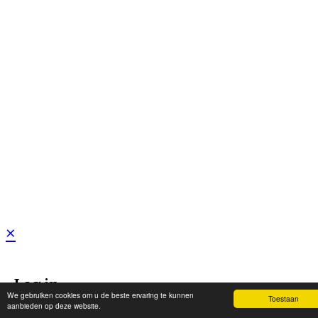
×
Log in
We gebruiken cookies om u de beste ervaring te kunnen
Toestaan
aanbieden op deze website.
Gebruikersnaam