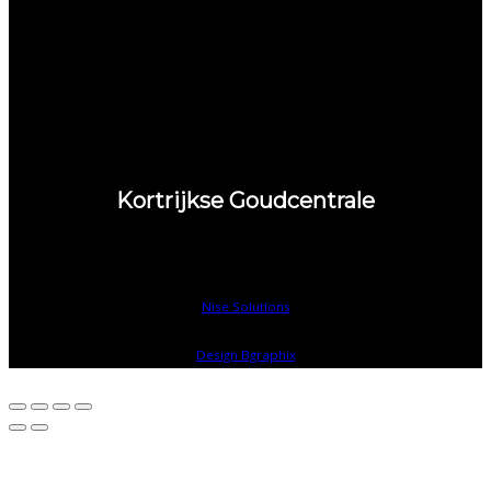
Telefoon
Fax
056 / 710283
056 / 726230
Kortrijkse Goudcentrale
Abelenstraat 21-23, B-8520 Kuurne
Created & Powered © by
Nise Solutions
/
Design Bgraphix